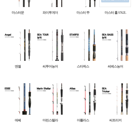
마스터문
와이투게더
마스터 쭈
마스터 홀 S762L
엔젤
씨투어농어
스타픽스
씨베스농어
에쎄
마린스텔라
아틀라스
씨트리커