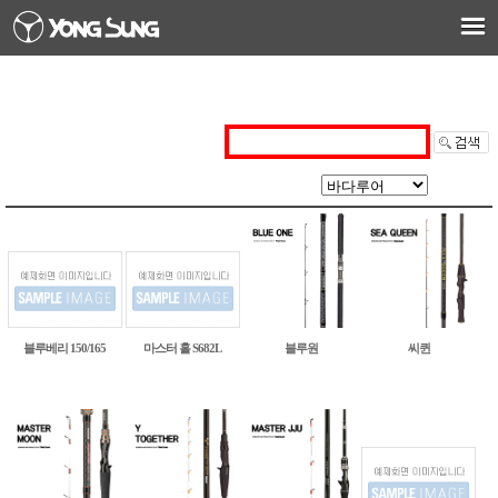
블루원
씨퀸
블루베리 150/165
마스터 홀 S682L